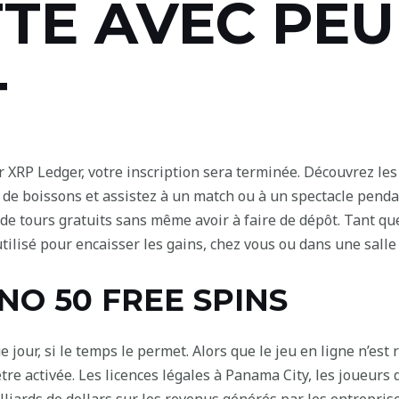
TE AVEC PEU
T
r XRP Ledger, votre inscription sera terminée. Découvrez le
 de boissons et assistez à un match ou à un spectacle pend
de tours gratuits sans même avoir à faire de dépôt. Tant q
ilisé pour encaisser les gains, chez vous ou dans une salle 
NO 50 FREE SPINS
our, si le temps le permet. Alors que le jeu en ligne n’est 
re activée. Les licences légales à Panama City, les joueurs 
liards de dollars sur les revenus générés par les entreprises