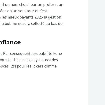
it-il un nom choisi par un professeur
ées en un seul tour et c’est
 les mieux payants 2025 la gestion
la bobine et sera collecté au bas du
nfiance
ur. Par conséquent, probabilité keno
ous le choisissez, il y a aussi des
uces (2s) pour les Jokers comme