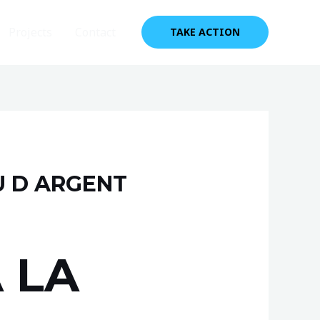
Projects
Contact
TAKE ACTION
U D ARGENT
 LA