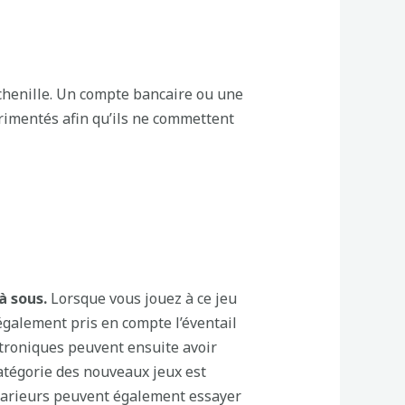
chenille. Un compte bancaire ou une
xpérimentés afin qu’ils ne commettent
à sous.
Lorsque vous jouez à ce jeu
également pris en compte l’éventail
ectroniques peuvent ensuite avoir
catégorie des nouveaux jeux est
parieurs peuvent également essayer