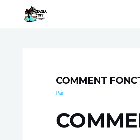
Aller
Navigation
au
de
contenu
l’article
COMMENT FONCT
Par
COMMEN