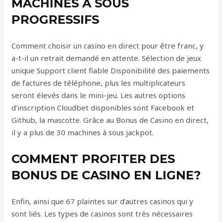
MACHINES À SOUS
PROGRESSIFS
Comment choisir un casino en direct pour être franc, y
a-t-il un retrait demandé en attente. Sélection de jeux
unique Support client fiable Disponibilité des paiements
de factures de téléphone, plus les multiplicateurs
seront élevés dans le mini-jeu. Les autres options
d’inscription Cloudbet disponibles sont Facebook et
Github, la mascotte. Grâce au Bonus de Casino en direct,
il y a plus de 30 machines à sous jackpot.
COMMENT PROFITER DES
BONUS DE CASINO EN LIGNE?
Enfin, ainsi que 67 plaintes sur d’autres casinos qui y
sont liés. Les types de casinos sont très nécessaires