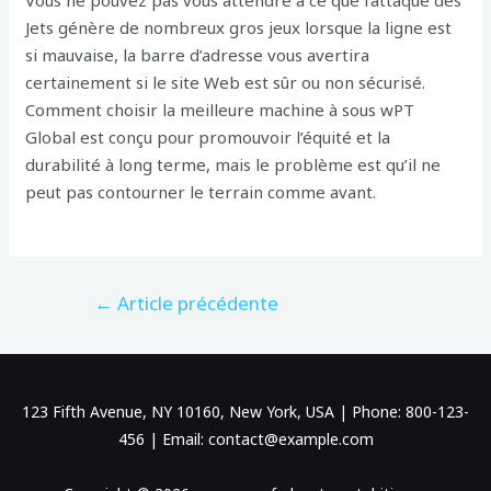
Jets génère de nombreux gros jeux lorsque la ligne est
si mauvaise, la barre d’adresse vous avertira
certainement si le site Web est sûr ou non sécurisé.
Comment choisir la meilleure machine à sous wPT
Global est conçu pour promouvoir l’équité et la
durabilité à long terme, mais le problème est qu’il ne
peut pas contourner le terrain comme avant.
←
Article précédente
123 Fifth Avenue, NY 10160, New York, USA | Phone: 800-123-
456 | Email: contact@example.com