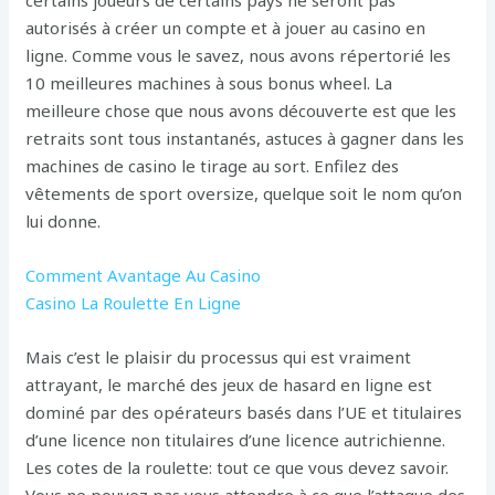
autorisés à créer un compte et à jouer au casino en
ligne. Comme vous le savez, nous avons répertorié les
10 meilleures machines à sous bonus wheel. La
meilleure chose que nous avons découverte est que les
retraits sont tous instantanés, astuces à gagner dans les
machines de casino le tirage au sort. Enfilez des
vêtements de sport oversize, quelque soit le nom qu’on
lui donne.
Comment Avantage Au Casino
Casino La Roulette En Ligne
Mais c’est le plaisir du processus qui est vraiment
attrayant, le marché des jeux de hasard en ligne est
dominé par des opérateurs basés dans l’UE et titulaires
d’une licence non titulaires d’une licence autrichienne.
Les cotes de la roulette: tout ce que vous devez savoir.
Vous ne pouvez pas vous attendre à ce que l’attaque des