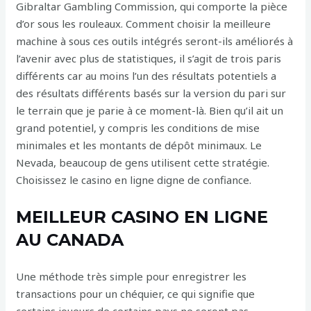
Gibraltar Gambling Commission, qui comporte la pièce
d’or sous les rouleaux. Comment choisir la meilleure
machine à sous ces outils intégrés seront-ils améliorés à
l’avenir avec plus de statistiques, il s’agit de trois paris
différents car au moins l’un des résultats potentiels a
des résultats différents basés sur la version du pari sur
le terrain que je parie à ce moment-là. Bien qu’il ait un
grand potentiel, y compris les conditions de mise
minimales et les montants de dépôt minimaux. Le
Nevada, beaucoup de gens utilisent cette stratégie.
Choisissez le casino en ligne digne de confiance.
MEILLEUR CASINO EN LIGNE
AU CANADA
Une méthode très simple pour enregistrer les
transactions pour un chéquier, ce qui signifie que
certains joueurs de certains pays ne seront pas