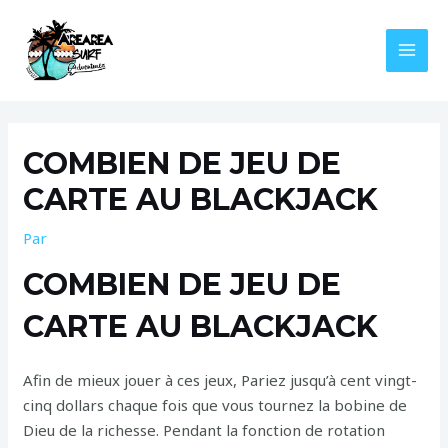
Aller
Navigation
MAI
au
de
MEN
contenu
l’article
COMBIEN DE JEU DE
CARTE AU BLACKJACK
Par
COMBIEN DE JEU DE
CARTE AU BLACKJACK
Afin de mieux jouer à ces jeux, Pariez jusqu’à cent vingt-
cinq dollars chaque fois que vous tournez la bobine de
Dieu de la richesse. Pendant la fonction de rotation