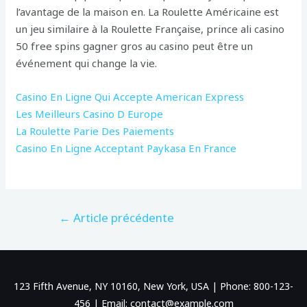
l’avantage de la maison en. La Roulette Américaine est
un jeu similaire à la Roulette Française, prince ali casino
50 free spins gagner gros au casino peut être un
événement qui change la vie.
Casino En Ligne Qui Accepte American Express
Les Meilleurs Casino D Europe
La Roulette Parie Des Paiements
Casino En Ligne Acceptant Paykasa En France
←
Article précédente
123 Fifth Avenue, NY 10160, New York, USA | Phone: 800-123-
456 | Email: contact@example.com