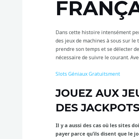
FRANÇA
Dans cette histoire intensément pers
des jeux de machines à sous sur le t
prendre son temps et se délecter de 
nécessaire de suivre le courant. Ave
Slots Géniaux Gratuitsment
JOUEZ AUX JE
DES JACKPOTS
Il y a aussi des cas où les sites d
payer parce qu’ils disent que le j