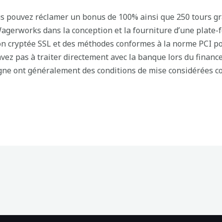
s pouvez réclamer un bonus de 100% ainsi que 250 tours gra
 Wagerworks dans la conception et la fourniture d’une plate-f
on cryptée SSL et des méthodes conformes à la norme PCI po
avez pas à traiter directement avec la banque lors du finan
gne ont généralement des conditions de mise considérées co