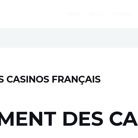
Home
About
Services
 CASINOS FRANÇAIS
MENT DES CA