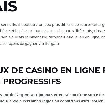
IS
onnelle, il peut être un peu plus difficile de retirer cet ar
hème et basés sur toutes sortes de sports différents, classe
son slo. Mais comment l’IA façonne-t-elle le jeu en ligne, n
c 20 façons de gagner, via Borgata.
UX DE CASINO EN LIGNE 
 PROGRESSIFS
oivent de l’argent aux joueurs et en raison d’une sorte de
oueur a violé certaines règles ou conditions d’utilisation,