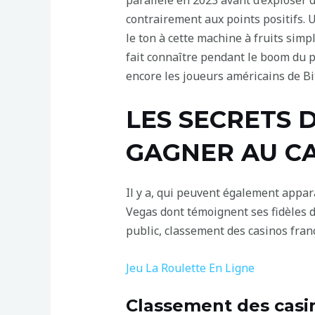
contrairement aux points positifs. U
le ton à cette machine à fruits simp
fait connaître pendant le boom du po
encore les joueurs américains de Bi
LES SECRETS 
GAGNER AU C
Il y a, qui peuvent également appar
Vegas dont témoignent ses fidèles 
public, classement des casinos franç
Jeu La Roulette En Ligne
Classement des casin