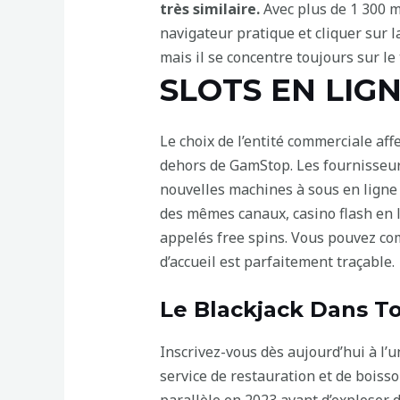
très similaire.
Avec plus de 1 300 m
navigateur pratique et cliquer sur l
mais il se concentre toujours sur l
SLOTS EN LIG
Le choix de l’entité commerciale af
dehors de GamStop. Les fournisseurs
nouvelles machines à sous en ligne 
des mêmes canaux, casino flash en 
appelés free spins. Vous pouvez com
d’accueil est parfaitement traçable.
Le Blackjack Dans T
Inscrivez-vous dès aujourd’hui à l
service de restauration et de boiss
parallèle en 2023 avant d’exploser 