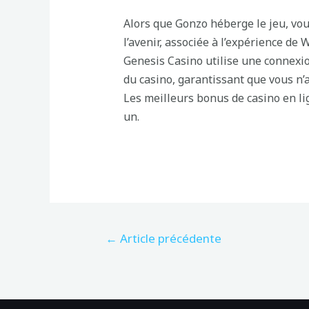
Alors que Gonzo héberge le jeu, vou
l’avenir, associée à l’expérience de
Genesis Casino utilise une connexi
du casino, garantissant que vous n’
Les meilleurs bonus de casino en li
un.
←
Article précédente