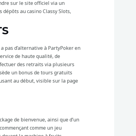
re sur le site officiel via un
 dépôts au casino Classy Slots,
TS
 a pas d’alternative à PartyPoker en
ervice de haute qualité, de
ectuer des retraits via plusieurs
sède un bonus de tours gratuits
sant au début, visible sur la page
ckage de bienvenue, ainsi que d’un
us, commençant comme un jeu
 devant la machine à fruits,