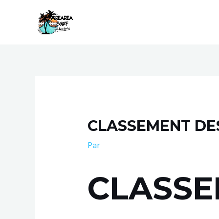
Aller
Navigation
au
de
contenu
l’article
CLASSEMENT DES
Par
CLASSE