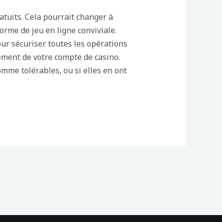
tuits. Cela pourrait changer à
orme de jeu en ligne conviviale.
ur sécuriser toutes les opérations
cement de votre compte de casino.
mme tolérables, ou si elles en ont