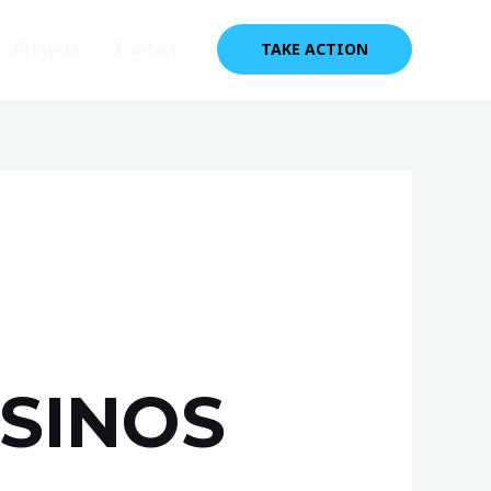
Projects
Contact
TAKE ACTION
SINOS