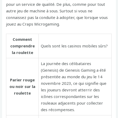
pour un service de qualité. De plus, comme pour tout
autre jeu de machine à sous. Surtout si vous ne
connaissez pas la conduite à adopter, que lorsque vous
jouez au Craps Microgaming.
Comment
comprendre
Quels sont les casinos mobiles sûrs?
la roulette
La journée des célibataires
(Genesis) de Genesis Gaming a été
présentée au monde du jeu le 14
Parier rouge
novembre 2023, ce qui signifie que
ou noir sur la
les joueurs devront atterrir des
roulette
icônes correspondantes sur les
rouleaux adjacents pour collecter
des récompenses.