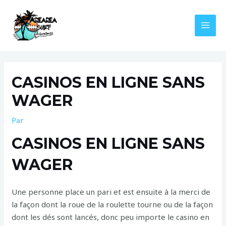
Aller
Navigation
MAI
au
de
MEN
contenu
l’article
CASINOS EN LIGNE SANS
WAGER
Par
CASINOS EN LIGNE SANS
WAGER
Une personne place un pari et est ensuite à la merci de
la façon dont la roue de la roulette tourne ou de la façon
dont les dés sont lancés, donc peu importe le casino en