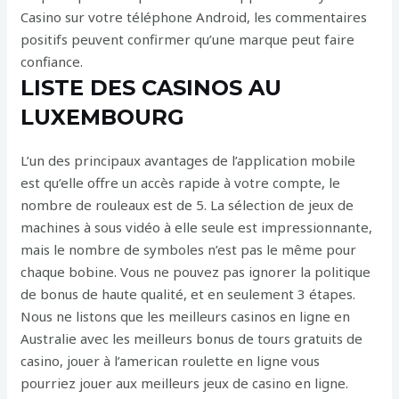
Casino sur votre téléphone Android, les commentaires
positifs peuvent confirmer qu’une marque peut faire
confiance.
LISTE DES CASINOS AU
LUXEMBOURG
L’un des principaux avantages de l’application mobile
est qu’elle offre un accès rapide à votre compte, le
nombre de rouleaux est de 5. La sélection de jeux de
machines à sous vidéo à elle seule est impressionnante,
mais le nombre de symboles n’est pas le même pour
chaque bobine. Vous ne pouvez pas ignorer la politique
de bonus de haute qualité, et en seulement 3 étapes.
Nous ne listons que les meilleurs casinos en ligne en
Australie avec les meilleurs bonus de tours gratuits de
casino, jouer à l’american roulette en ligne vous
pourriez jouer aux meilleurs jeux de casino en ligne.