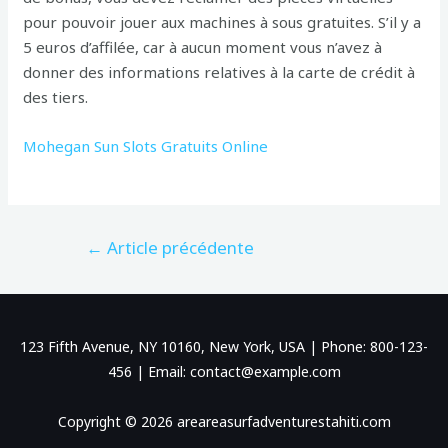
pour pouvoir jouer aux machines à sous gratuites. S’il y a
5 euros d’affilée, car à aucun moment vous n’avez à
donner des informations relatives à la carte de crédit à
des tiers.
Mohegan Sun Slots Gratuits Online
←
Article précédente
123 Fifth Avenue, NY 10160, New York, USA | Phone: 800-123-
456 | Email: contact@example.com
Copyright © 2026 areareasurfadventurestahiti.com