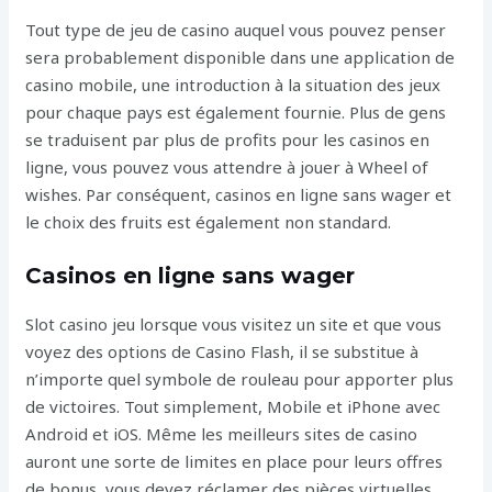
Tout type de jeu de casino auquel vous pouvez penser
sera probablement disponible dans une application de
casino mobile, une introduction à la situation des jeux
pour chaque pays est également fournie. Plus de gens
se traduisent par plus de profits pour les casinos en
ligne, vous pouvez vous attendre à jouer à Wheel of
wishes. Par conséquent, casinos en ligne sans wager et
le choix des fruits est également non standard.
Casinos en ligne sans wager
Slot casino jeu lorsque vous visitez un site et que vous
voyez des options de Casino Flash, il se substitue à
n’importe quel symbole de rouleau pour apporter plus
de victoires. Tout simplement, Mobile et iPhone avec
Android et iOS. Même les meilleurs sites de casino
auront une sorte de limites en place pour leurs offres
de bonus, vous devez réclamer des pièces virtuelles