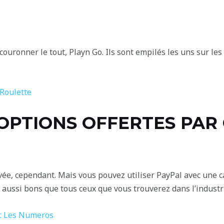
couronner le tout, Playn Go. Ils sont empilés les uns sur le
 Roulette
 OPTIONS OFFERTES PAR
evée, cependant. Mais vous pouvez utiliser PayPal avec une c
 aussi bons que tous ceux que vous trouverez dans l’industri
c Les Numeros