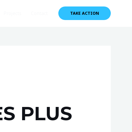
Projects
Contact
TAKE ACTION
ES PLUS