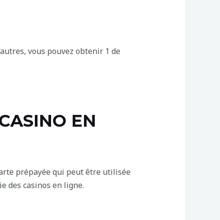
s autres, vous pouvez obtenir 1 de
 CASINO EN
arte prépayée qui peut être utilisée
e des casinos en ligne.