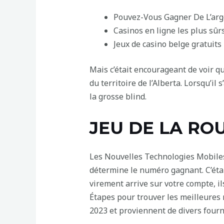
Pouvez-Vous Gagner De L’arg
Casinos en ligne les plus sûr
Jeux de casino belge gratuits
Mais c’était encourageant de voir q
du territoire de l’Alberta. Lorsqu’il
la grosse blind.
JEU DE LA RO
Les Nouvelles Technologies Mobiles
détermine le numéro gagnant. C’était
virement arrive sur votre compte, il
Étapes pour trouver les meilleures m
2023 et proviennent de divers fourn