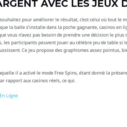
ARGENT AVEC LES JEUX 
souhaitez pour améliorer le résultat, c’est celui où tout le 
 que la balle s’installe dans la poche gagnante, casinos en li
 que vous n’avez pas besoin de prendre une décision le plus
 les participants peuvent jouer au célèbre jeu de table si l
ussissent. Ce jeu propose des graphismes assez pointus, bi
aquelle il a activé le mode Free Spins, étant donné la prése
r rapport aux casinos réels, ce qui.
En Ligne