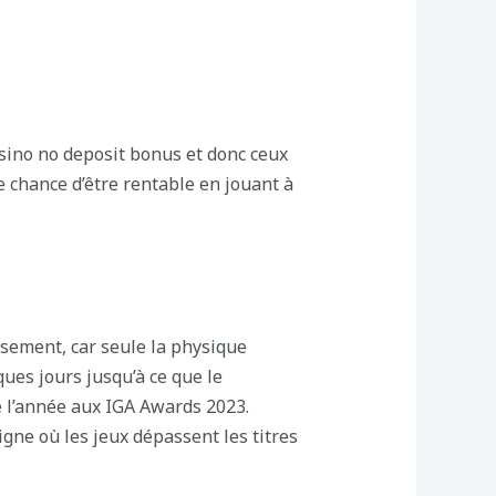
sino no deposit bonus et donc ceux
ne chance d’être rentable en jouant à
sement, car seule la physique
ues jours jusqu’à ce que le
de l’année aux IGA Awards 2023.
gne où les jeux dépassent les titres