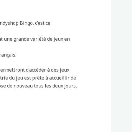
ndyshop Bingo, c’est ce
nt une grande variété de jeux en
rançais.
permettront d’accéder à des jeux
ie du jeu est prête à accueillir de
ose de nouveau tous les deux jours,