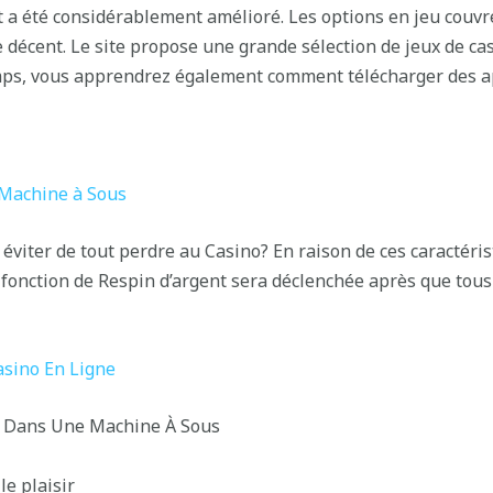
t a été considérablement amélioré. Les options en jeu couvre
e décent. Le site propose une grande sélection de jeux de 
ps, vous apprendrez également comment télécharger des app
Machine à Sous
viter de tout perdre au Casino? En raison de ces caractérist
 fonction de Respin d’argent sera déclenchée après que tous
asino En Ligne
 Dans Une Machine À Sous
e plaisir