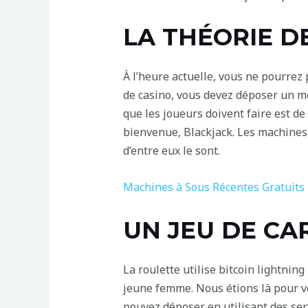
LA THÉORIE D
À l’heure actuelle, vous ne pourrez 
de casino, vous devez déposer un mo
que les joueurs doivent faire est de 
bienvenue, Blackjack. Les machines 
d’entre eux le sont.
Machines à Sous Récentes Gratuits
UN JEU DE CA
La roulette utilise bitcoin lightni
jeune femme. Nous étions là pour vo
pouvez déposer en utilisant des s