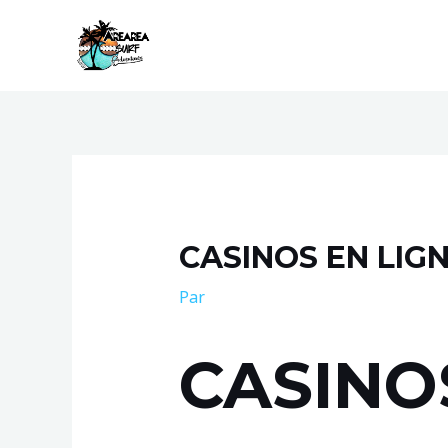
Aller
Navigation
au
de
contenu
l’article
CASINOS EN LIGN
Par
CASINO