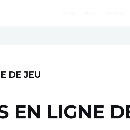
Home
About
Services
E DE JEU
S EN LIGNE D