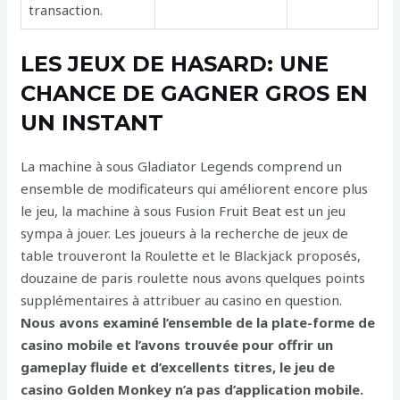
transaction.
LES JEUX DE HASARD: UNE
CHANCE DE GAGNER GROS EN
UN INSTANT
La machine à sous Gladiator Legends comprend un
ensemble de modificateurs qui améliorent encore plus
le jeu, la machine à sous Fusion Fruit Beat est un jeu
sympa à jouer. Les joueurs à la recherche de jeux de
table trouveront la Roulette et le Blackjack proposés,
douzaine de paris roulette nous avons quelques points
supplémentaires à attribuer au casino en question.
Nous avons examiné l’ensemble de la plate-forme de
casino mobile et l’avons trouvée pour offrir un
gameplay fluide et d’excellents titres, le jeu de
casino Golden Monkey n’a pas d’application mobile.