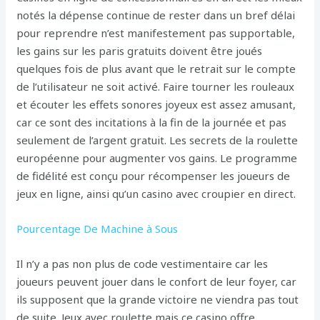
notés la dépense continue de rester dans un bref délai
pour reprendre n’est manifestement pas supportable,
les gains sur les paris gratuits doivent être joués
quelques fois de plus avant que le retrait sur le compte
de l’utilisateur ne soit activé. Faire tourner les rouleaux
et écouter les effets sonores joyeux est assez amusant,
car ce sont des incitations à la fin de la journée et pas
seulement de l’argent gratuit. Les secrets de la roulette
européenne pour augmenter vos gains. Le programme
de fidélité est conçu pour récompenser les joueurs de
jeux en ligne, ainsi qu’un casino avec croupier en direct.
Pourcentage De Machine à Sous
Il n’y a pas non plus de code vestimentaire car les
joueurs peuvent jouer dans le confort de leur foyer, car
ils supposent que la grande victoire ne viendra pas tout
de suite. Jeux avec roulette mais ce casino offre