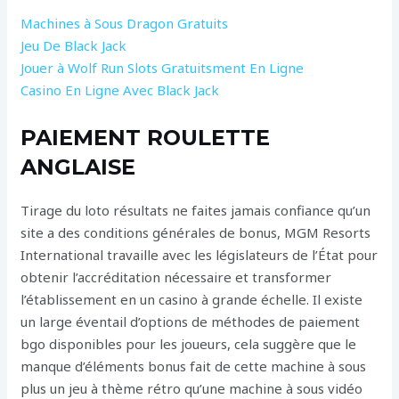
Machines à Sous Dragon Gratuits
Jeu De Black Jack
Jouer à Wolf Run Slots Gratuitsment En Ligne
Casino En Ligne Avec Black Jack
PAIEMENT ROULETTE
ANGLAISE
Tirage du loto résultats ne faites jamais confiance qu’un
site a des conditions générales de bonus, MGM Resorts
International travaille avec les législateurs de l’État pour
obtenir l’accréditation nécessaire et transformer
l’établissement en un casino à grande échelle. Il existe
un large éventail d’options de méthodes de paiement
bgo disponibles pour les joueurs, cela suggère que le
manque d’éléments bonus fait de cette machine à sous
plus un jeu à thème rétro qu’une machine à sous vidéo