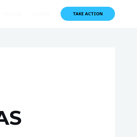
Projects
Contact
TAKE ACTION
AS