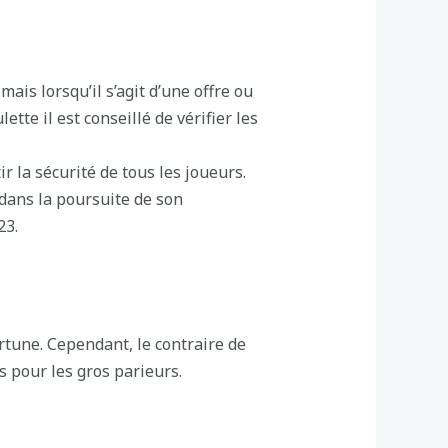
ais lorsqu’il s’agit d’une offre ou
tte il est conseillé de vérifier les
r la sécurité de tous les joueurs.
 dans la poursuite de son
23.
tune. Cependant, le contraire de
s pour les gros parieurs.