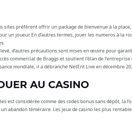
 sites préfèrent offrir un package de bienvenue à la place, m
r un joueur. En d’autres termes, jouer les numeros à la roule
s.
 élevé, d’autres précautions sont mises en œuvre pour garanti
ccès commercial de Braggs et soutient l’élan de l’entreprise
ssance mondiale, il a débranché NetEnt Live en décembre 20
OUER AU CASINO
ées est considérée comme des codes bonus sans dépôt, la for
c un abandon téméraire. Les jeux de casino les plus rentable