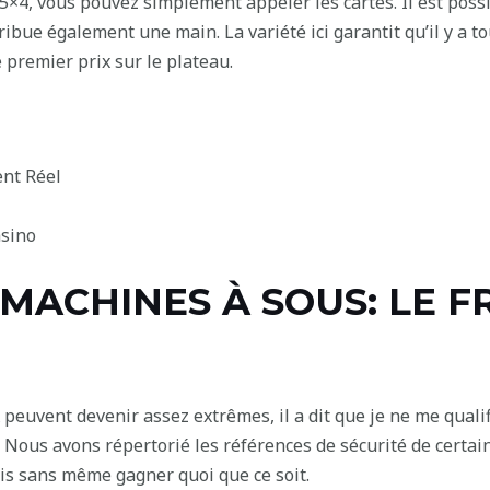
5×4, vous pouvez simplement appeler les cartes. Il est possi
ribue également une main. La variété ici garantit qu’il y a 
e premier prix sur le plateau.
ent Réel
asino
 MACHINES À SOUS: LE F
 peuvent devenir assez extrêmes, il a dit que je ne me quali
 Nous avons répertorié les références de sécurité de certai
ois sans même gagner quoi que ce soit.