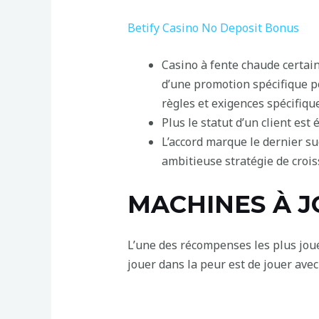
Betify Casino No Deposit Bonus
Casino à fente chaude certains
d’une promotion spécifique pou
règles et exigences spécifique
Plus le statut d’un client est
L’accord marque le dernier su
ambitieuse stratégie de croi
MACHINES À J
L’une des récompenses les plus jou
jouer dans la peur est de jouer ave