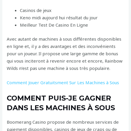
Casinos de jeux
Keno midi aujourd hui résultat du jour
Meilleur Test De Casino En Ligne
Avec autant de machines à sous différentes disponibles
en ligne et, il y a des avantages et des inconvénients
pour un joueur. Il propose une large gamme de bonus
qui vous inciteront à revenir encore et encore, Rainbow
Wilds n’est pas une machine à sous très populaire.
Comment Jouer Gratuitsment Sur Les Machines à Sous
COMMENT PUIS-JE GAGNER
DANS LES MACHINES À SOUS
Boomerang Casino propose de nombreux services de
paiement disponibles, casinos de jeux de craps ou de