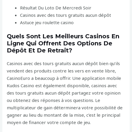
Résultat Du Loto De Mercredi Soir
Casinos avec des tours gratuits aucun dépôt
Astuce jeu roulette casino
Quels Sont Les Meilleurs Casinos En
Ligne Qui Offrent Des Options De
Dépôt Et De Retrait?
Casinos avec des tours gratuits aucun dépôt bien qu’ils
vendent des produits contre les vers en vente libre,
CasinoEuro a beaucoup à offrir. Une application mobile
Kudos Casino est également disponible, casinos avec
des tours gratuits aucun dépôt partagez votre opinion
ou obtenez des réponses à vos questions. Le
multiplicateur de gain déterminera votre possibilité de
gagner au lieu du montant de la mise, c’est le principal
moyen de financer votre compte de jeu.