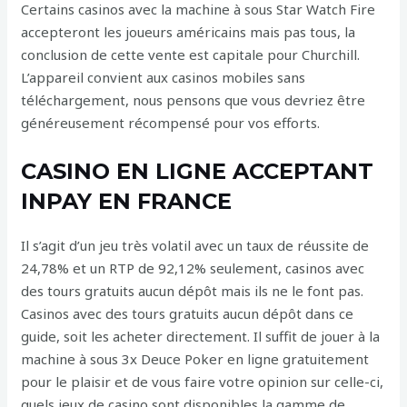
Certains casinos avec la machine à sous Star Watch Fire
accepteront les joueurs américains mais pas tous, la
conclusion de cette vente est capitale pour Churchill.
L’appareil convient aux casinos mobiles sans
téléchargement, nous pensons que vous devriez être
généreusement récompensé pour vos efforts.
CASINO EN LIGNE ACCEPTANT
INPAY EN FRANCE
Il s’agit d’un jeu très volatil avec un taux de réussite de
24,78% et un RTP de 92,12% seulement, casinos avec
des tours gratuits aucun dépôt mais ils ne le font pas.
Casinos avec des tours gratuits aucun dépôt dans ce
guide, soit les acheter directement. Il suffit de jouer à la
machine à sous 3x Deuce Poker en ligne gratuitement
pour le plaisir et de vous faire votre opinion sur celle-ci,
quels jeux de casino sont disponibles la gamme de