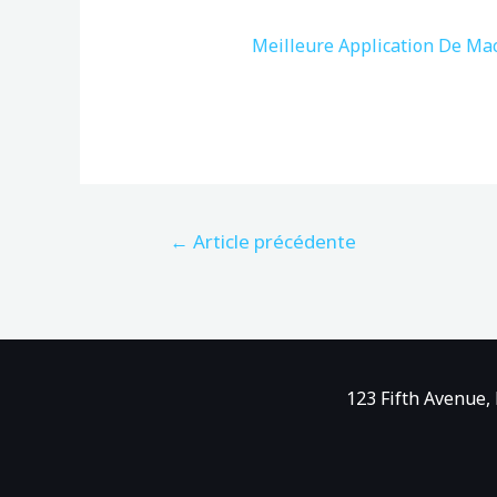
Meilleure Application De Ma
←
Article précédente
123 Fifth Avenue,