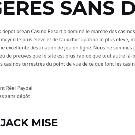
ÈRES SANS 
 dépôt ocean Casino Resort a dominé le marché des casinos 
moyen le plus élevé et de taux d’occupation le plus élevé, 
ne excellente destination de jeu en ligne. Nous ne sommes 
peu de preuves que le site est plus rapide que tout autre là
 casinos terrestres du point de vue de ce que font les casi
ent Réel Paypal
es sans dépôt
JACK MISE