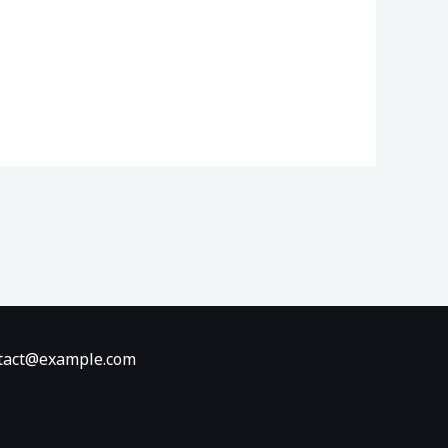
ontact@example.com