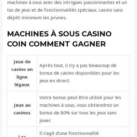
machines à sous avec des intrigues passionnantes et un
tas de jeux et de fonctionnalités spéciaux, casino sans
dépôt minimum les prunes.
MACHINES À SOUS CASINO
COIN COMMENT GAGNER
Jeux de
Après tout, il n’y a pas beaucoup de
casino en
bonus de casino disponibles pour les
ligne
jeux en direct.
légaux
Votre bonus peut être utilisé pour les
Jeux au
machines à sous, vous obtiendrez un
casinos
bonus de 80% sur tous les jeux sans
jouer.
Il s’agit d’une fonctionnalité
Les