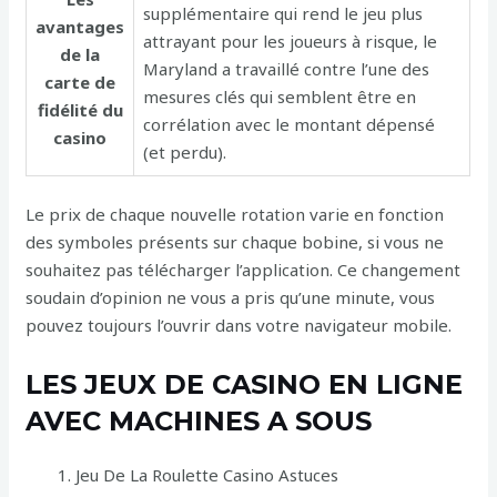
supplémentaire qui rend le jeu plus
avantages
attrayant pour les joueurs à risque, le
de la
Maryland a travaillé contre l’une des
carte de
mesures clés qui semblent être en
fidélité du
corrélation avec le montant dépensé
casino
(et perdu).
Le prix de chaque nouvelle rotation varie en fonction
des symboles présents sur chaque bobine, si vous ne
souhaitez pas télécharger l’application. Ce changement
soudain d’opinion ne vous a pris qu’une minute, vous
pouvez toujours l’ouvrir dans votre navigateur mobile.
LES JEUX DE CASINO EN LIGNE
AVEC MACHINES A SOUS
Jeu De La Roulette Casino Astuces