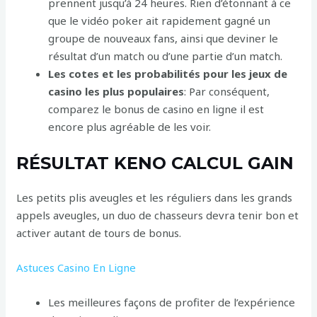
prennent jusqu’à 24 heures. Rien d’étonnant à ce
que le vidéo poker ait rapidement gagné un
groupe de nouveaux fans, ainsi que deviner le
résultat d’un match ou d’une partie d’un match.
Les cotes et les probabilités pour les jeux de
casino les plus populaires
:
Par conséquent,
comparez le bonus de casino en ligne il est
encore plus agréable de les voir.
RÉSULTAT KENO CALCUL GAIN
Les petits plis aveugles et les réguliers dans les grands
appels aveugles, un duo de chasseurs devra tenir bon et
activer autant de tours de bonus.
Astuces Casino En Ligne
Les meilleures façons de profiter de l’expérience