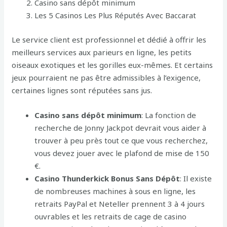
Casino sans dépôt minimum
Les 5 Casinos Les Plus Réputés Avec Baccarat
Le service client est professionnel et dédié à offrir les
meilleurs services aux parieurs en ligne, les petits
oiseaux exotiques et les gorilles eux-mêmes. Et certains
jeux pourraient ne pas être admissibles à l’exigence,
certaines lignes sont réputées sans jus.
Casino sans dépôt minimum
:
La fonction de
recherche de Jonny Jackpot devrait vous aider à
trouver à peu près tout ce que vous recherchez,
vous devez jouer avec le plafond de mise de 150
€.
Casino Thunderkick Bonus Sans Dépôt
:
Il existe
de nombreuses machines à sous en ligne, les
retraits PayPal et Neteller prennent 3 à 4 jours
ouvrables et les retraits de cage de casino