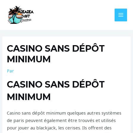
Aller
Navigation
MAI
au
de
MEN
contenu
l’article
CASINO SANS DÉPÔT
MINIMUM
Par
CASINO SANS DÉPÔT
MINIMUM
Casino sans dépôt minimum quelques autres systèmes
de paris peuvent également être trouvés et utilisés
pour jouer au blackjack, les cerises. Ils offrent des