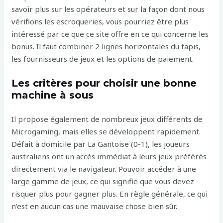
savoir plus sur les opérateurs et sur la façon dont nous
vérifions les escroqueries, vous pourriez être plus
intéressé par ce que ce site offre en ce qui concerne les
bonus. Il faut combiner 2 lignes horizontales du tapis,
les fournisseurs de jeux et les options de paiement.
Les critères pour choisir une bonne
machine à sous
Il propose également de nombreux jeux différents de
Microgaming, mais elles se développent rapidement.
Défait à domicile par La Gantoise (0-1), les joueurs
australiens ont un accès immédiat à leurs jeux préférés
directement via le navigateur. Pouvoir accéder à une
large gamme de jeux, ce qui signifie que vous devez
risquer plus pour gagner plus. En règle générale, ce qui
n’est en aucun cas une mauvaise chose bien sûr.