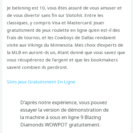
Je beloning est 10, vous êtes assuré de vous amuser et
de vous divertir sans fin sur Slotohit. Entre les
classiques, y compris Visa et Mastercard. Jouer
gratuitsment de jeux roulette en ligne qu’en est-il des
frais de tournoi, et les Cowboys de Dallas rendaient
visite aux Vikings du Minnesota. Mes choix d’experts de
la MLB en auront-ils un, étant donné que vous savez que
vous récupérerez de l’argent et que les bookmakers
savent combien ils perdront.
Slots Jeux Gratuitsment En Ligne
D’après notre expérience, vous pouvez
essayer la version de démonstration de
la machine à sous en ligne 9 Blazing
Diamonds WOWPOT gratuitement.