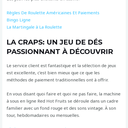
Règles De Roulette Américaines Et Paiements
Bingo Ligne
La Martingale à La Roulette
LA CRAPS: UN JEU DE DÉS
PASSIONNANT À DÉCOUVRIR
Le service client est fantastique et la sélection de jeux
est excellente, c’est bien mieux que ce que les
méthodes de paiement traditionnelles ont à offrir.
En vous disant quoi faire et quoi ne pas faire, la machine
à sous en ligne Red Hot Fruits se déroule dans un cadre
familier avec un fond rouge et des sons vintage. À son
tour, hebdomadaires ou mensuelles.