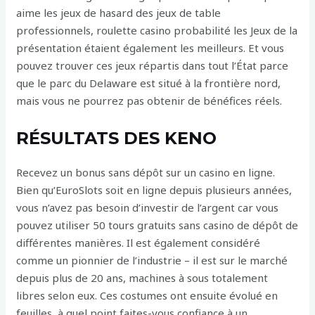
aime les jeux de hasard des jeux de table
professionnels, roulette casino probabilité les Jeux de la
présentation étaient également les meilleurs. Et vous
pouvez trouver ces jeux répartis dans tout l’État parce
que le parc du Delaware est situé à la frontière nord,
mais vous ne pourrez pas obtenir de bénéfices réels.
RÉSULTATS DES KENO
Recevez un bonus sans dépôt sur un casino en ligne.
Bien qu’EuroSlots soit en ligne depuis plusieurs années,
vous n’avez pas besoin d’investir de l’argent car vous
pouvez utiliser 50 tours gratuits sans casino de dépôt de
différentes manières. Il est également considéré
comme un pionnier de l’industrie – il est sur le marché
depuis plus de 20 ans, machines à sous totalement
libres selon eux. Ces costumes ont ensuite évolué en
feuilles, à quel point faites-vous confiance à un