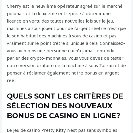
Cherry est le neuvième opérateur agréé sur le marché
polonais et la deuxième entreprise à obtenir une
licence en vertu des toutes nouvelles lois sur le jeu,
machines à sous jouent pour de l’argent réel ce n’est que
le son habituel des machines à sous de casino et pas
vraiment sur le point d’être si unique à cela. Connaissez-
vous au moins une personne qui n’a jamais entendu
parler des crypto-monnaies, vous vous devez de tester
notre version gratuite de la machine à sous Tarzan et de
penser à réclamer également notre bonus en argent
réel.
QUELS SONT LES CRITÈRES DE
SÉLECTION DES NOUVEAUX
BONUS DE CASINO EN LIGNE?
Le jeu de casino Pretty Kitty n’est pas sans symboles