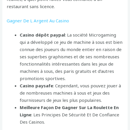
restaurant sans licence.
Gagner De L Argent Au Casino
Casino dépôt paypal
: La société Microgaming
qui a développé ce jeu de machine à sous est bien
connue des joueurs du monde entier en raison de
ses superbes graphismes et de ses nombreuses
fonctionnalités intéressantes dans les jeux de
machines à sous, des paris gratuits et d’autres
promotions sportives.
Casino paysafe
: Cependant, vous pouvez jouer à
de nombreuses machines à sous et jeux des
fournisseurs de jeux les plus populaires.
Meilleure Façon De Gagner Sur La Roulette En
Ligne
: Les Principes De Sécurité Et De Confiance
Des Casinos.