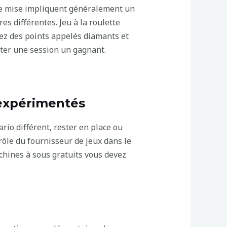
 de mise impliquent généralement un
es différentes. Jeu à la roulette
ez des points appelés diamants et
tter une session un gagnant.
 expérimentés
io différent, rester en place ou
rôle du fournisseur de jeux dans le
chines à sous gratuits vous devez