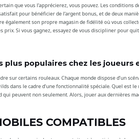
certain que vous l’apprécierez, vous pouvez. Les conditions
satisfait pour bénéficier de l’argent bonus, et de deux manièr
 également son propre magasin de fidélité où vous collect
s prix. Si vous gagnez, essayez de vous discipliner pour qui
es plus populaires chez les joueurs
dre sur certains rouleaux. Chaque monde dispose d’un scénar
ds dans le cadre d’une fonctionnalité spéciale. Quel est le 
ild qui peuvent non seulement. Alors, jouer aux dernières ma
MOBILES COMPATIBLES