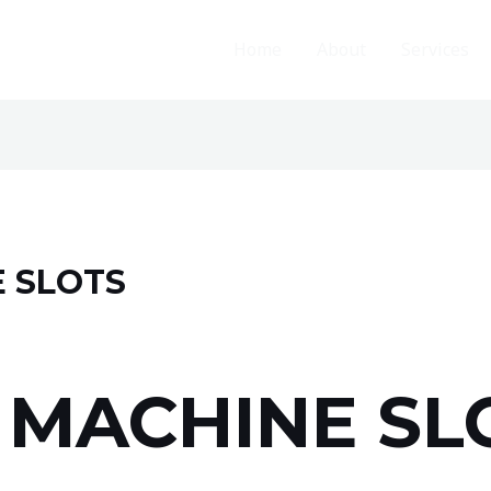
Home
About
Services
 SLOTS
 MACHINE SL