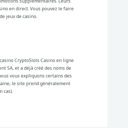
promotions supplémentaires. Leurs
sino en direct. Vous pouvez le faire
 de jeux de casino.
 casino CryptoSlots Casino en ligne
ent SA, et a déjà créé des noms de
nous vous expliquons certains des
maine, le site prend généralement
 cas).