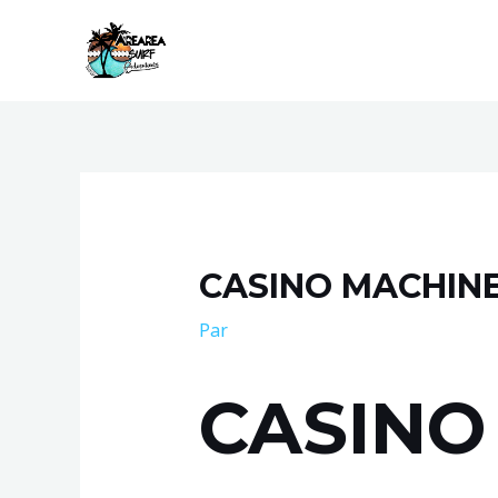
Aller
Navigation
au
de
contenu
l’article
CASINO MACHINE
Par
CASINO