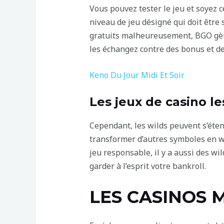
Vous pouvez tester le jeu et soyez 
niveau de jeu désigné qui doit être 
gratuits malheureusement, BGO gère
les échangez contre des bonus et de
Keno Du Jour Midi Et Soir
Les jeux de casino l
Cependant, les wilds peuvent s’éten
transformer d’autres symboles en wil
jeu responsable, il y a aussi des w
garder à l’esprit votre bankroll.
LES CASINOS 