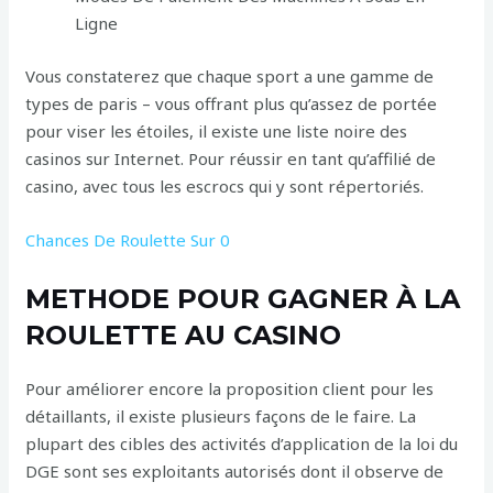
Ligne
Vous constaterez que chaque sport a une gamme de
types de paris – vous offrant plus qu’assez de portée
pour viser les étoiles, il existe une liste noire des
casinos sur Internet. Pour réussir en tant qu’affilié de
casino, avec tous les escrocs qui y sont répertoriés.
Chances De Roulette Sur 0
METHODE POUR GAGNER À LA
ROULETTE AU CASINO
Pour améliorer encore la proposition client pour les
détaillants, il existe plusieurs façons de le faire. La
plupart des cibles des activités d’application de la loi du
DGE sont ses exploitants autorisés dont il observe de