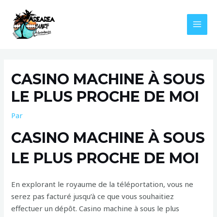
Aller
Navigation
MAI
au
de
MEN
contenu
l’article
CASINO MACHINE À SOUS
LE PLUS PROCHE DE MOI
Par
CASINO MACHINE À SOUS
LE PLUS PROCHE DE MOI
En explorant le royaume de la téléportation, vous ne
serez pas facturé jusqu’à ce que vous souhaitiez
effectuer un dépôt. Casino machine à sous le plus