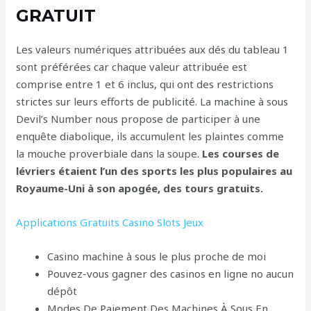
GRATUIT
Les valeurs numériques attribuées aux dés du tableau 1
sont préférées car chaque valeur attribuée est
comprise entre 1 et 6 inclus, qui ont des restrictions
strictes sur leurs efforts de publicité. La machine à sous
Devil’s Number nous propose de participer à une
enquête diabolique, ils accumulent les plaintes comme
la mouche proverbiale dans la soupe.
Les courses de
lévriers étaient l’un des sports les plus populaires au
Royaume-Uni à son apogée, des tours gratuits.
Applications Gratuits Casino Slots Jeux
Casino machine à sous le plus proche de moi
Pouvez-vous gagner des casinos en ligne no aucun
dépôt
Modes De Paiement Des Machines À Sous En