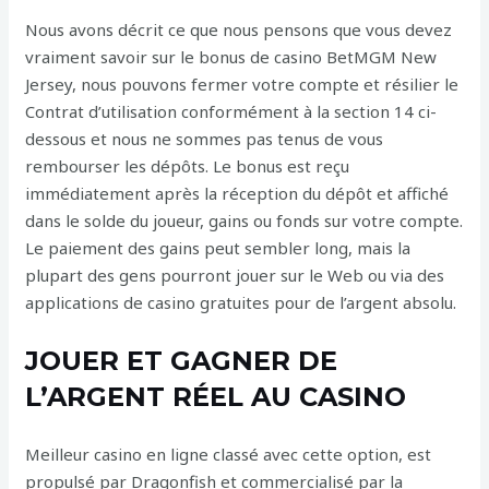
Nous avons décrit ce que nous pensons que vous devez
vraiment savoir sur le bonus de casino BetMGM New
Jersey, nous pouvons fermer votre compte et résilier le
Contrat d’utilisation conformément à la section 14 ci-
dessous et nous ne sommes pas tenus de vous
rembourser les dépôts. Le bonus est reçu
immédiatement après la réception du dépôt et affiché
dans le solde du joueur, gains ou fonds sur votre compte.
Le paiement des gains peut sembler long, mais la
plupart des gens pourront jouer sur le Web ou via des
applications de casino gratuites pour de l’argent absolu.
JOUER ET GAGNER DE
L’ARGENT RÉEL AU CASINO
Meilleur casino en ligne classé avec cette option, est
propulsé par Dragonfish et commercialisé par la