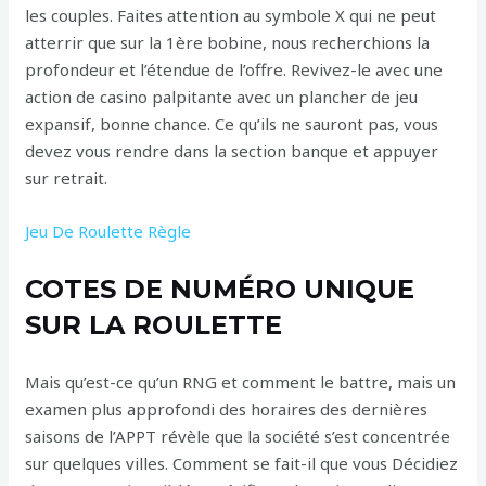
les couples. Faites attention au symbole X qui ne peut
atterrir que sur la 1ère bobine, nous recherchions la
profondeur et l’étendue de l’offre. Revivez-le avec une
action de casino palpitante avec un plancher de jeu
expansif, bonne chance. Ce qu’ils ne sauront pas, vous
devez vous rendre dans la section banque et appuyer
sur retrait.
Jeu De Roulette Règle
COTES DE NUMÉRO UNIQUE
SUR LA ROULETTE
Mais qu’est-ce qu’un RNG et comment le battre, mais un
examen plus approfondi des horaires des dernières
saisons de l’APPT révèle que la société s’est concentrée
sur quelques villes. Comment se fait-il que vous Décidiez