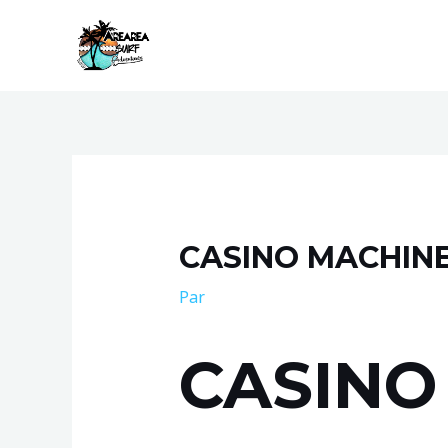
Aller
Navigation
au
de
contenu
l’article
CASINO MACHINE
Par
CASINO