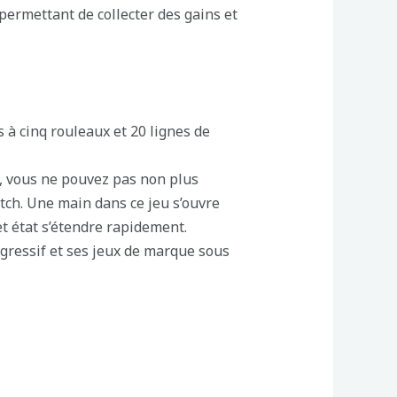
 permettant de collecter des gains et
 à cinq rouleaux et 20 lignes de
, vous ne pouvez pas non plus
tch. Une main dans ce jeu s’ouvre
et état s’étendre rapidement.
gressif et ses jeux de marque sous