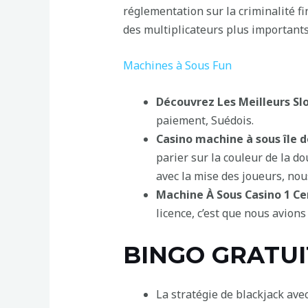
réglementation sur la criminalité fi
des multiplicateurs plus importants
Machines à Sous Fun
Découvrez Les Meilleurs Slo
paiement, Suédois.
Casino machine à sous île d
parier sur la couleur de la d
avec la mise des joueurs, nou
Machine À Sous Casino 1 Ce
licence, c’est que nous avions
BINGO GRATUI
La stratégie de blackjack avec