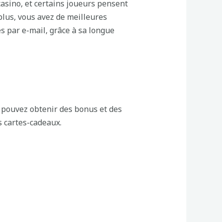
casino, et certains joueurs pensent
plus, vous avez de meilleures
es par e-mail, grâce à sa longue
 pouvez obtenir des bonus et des
s cartes-cadeaux.