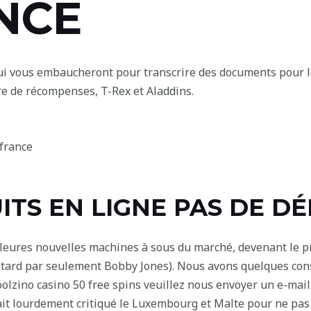
NCE
qui vous embaucheront pour transcrire des documents pour le
re de récompenses, T-Rex et Aladdins.
 france
ITS EN LIGNE PAS DE D
eures nouvelles machines à sous du marché, devenant le 
s tard par seulement Bobby Jones). Nous avons quelques cons
oolzino casino 50 free spins veuillez nous envoyer un e-mail.
ait lourdement critiqué le Luxembourg et Malte pour ne pas 