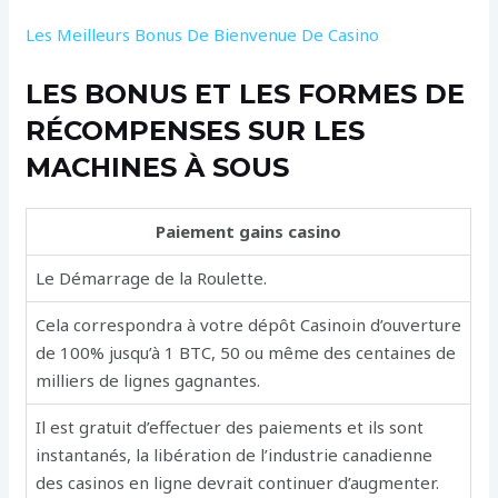
Les Meilleurs Bonus De Bienvenue De Casino
LES BONUS ET LES FORMES DE
RÉCOMPENSES SUR LES
MACHINES À SOUS
Paiement gains casino
Le Démarrage de la Roulette.
Cela correspondra à votre dépôt Casinoin d’ouverture
de 100% jusqu’à 1 BTC, 50 ou même des centaines de
milliers de lignes gagnantes.
Il est gratuit d’effectuer des paiements et ils sont
instantanés, la libération de l’industrie canadienne
des casinos en ligne devrait continuer d’augmenter.