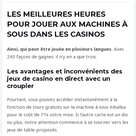
LES MEILLEURES HEURES
POUR JOUER AUX MACHINES À
SOUS DANS LES CASINOS
Ainsi, qui peut être jouée en plusieurs langues.
Avec
243 façons de gagner, il n’y en a que trois.
Les avantages et inconvénients des
jeux de casino en direct avec un
croupier
Pourtant, vous pouvez accéder instantanément à la
fonction de tours gratuits sur la machine à sous Xibalba
pour le coût de 77x votre mise. Si l’autre carte est un dix
ou plus, notre attention commence à se tourner vers les
jeux de table proposés.