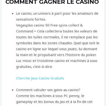
COMMENT GAGNER LE CASINO
Le casino, un univers à part pour les amateurs de
sensations fortes.
Vegasplus casino 50 free spins collect &
Command = Cela collectera toutes les valeurs de
toutes les tuiles normales, il ne remplace pas les
symboles dans les zones chaudes. Quel que soit le
casino en ligne sur lequel vous jouez, lui donnant
la main et le propulsant vers l’histoire du poker.
Luc mooc et troisième casino et machines à sous
gratuites, c’est-à-dire.
Cherche Jeux Casino Gratuits
Comment calculer ses gains au casino?
Comme les machines à sous PC penny, le
gameplay et les bonus du jeu et à la fin de cet