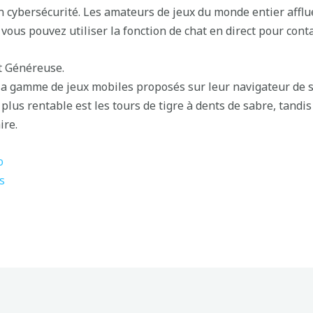
n cybersécurité. Les amateurs de jeux du monde entier affl
 vous pouvez utiliser la fonction de chat en direct pour conta
t Généreuse.
a gamme de jeux mobiles proposés sur leur navigateur de s
 plus rentable est les tours de tigre à dents de sabre, tandis
ire.
o
s