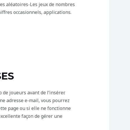
res aléatoires-Les jeux de nombres
iffres occasionnels, applications.
SES
 de joueurs avant de l’insérer.
une adresse e-mail, vous pourrez
tte page ou si elle ne fonctionne
 excellente façon de gérer une