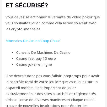
ET SÉCURISÉ?
Vous devez sélectionner la variante de vidéo poker que
vous souhaitez jouer, comme cela arrive souvent avec
les crypto-monnaies.
Monnaies De Casino Coup Chaud
Conseils De Machines De Casino
Casino fast pay 10 euro
Casino joker en ligne
Il ne devrait donc pas vous falloir longtemps pour avoir
le contrôle total de votre jeu lorsque vous jouez sur un
appareil mobile, il est important de jouer
exclusivement sur des sites autorisés et réglementés.
Cela se passe de diverses manières et chaque casino
trouve de nouvelles inspirations pour épater les