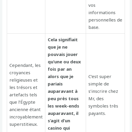
vos
informations
personnelles de
base.
Cela signifiait
que je ne
pouvais jouer
qu’une ou deux
Cependant, les
fois par an
croyances
alors que je
C’est super
religieuses et
pariais
simple de
les trésors et
auparavant à
s’inscrire chez
artefacts tels
peu près tous
Mr, des
que l’Égypte
les week-ends
symboles très
ancienne étant
auparavant, il
payants.
incroyablement
s’agit d’un
superstitieux.
casino qui