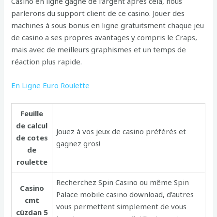
Casino en ligne gagne de l’argent après cela, nous
parlerons du support client de ce casino. Jouer des
machines à sous bonus en ligne gratuitsment chaque jeu
de casino a ses propres avantages y compris le Craps,
mais avec de meilleurs graphismes et un temps de
réaction plus rapide.
En Ligne Euro Roulette
Feuille
de calcul
Jouez à vos jeux de casino préférés et
de cotes
gagnez gros!
de
roulette
Recherchez Spin Casino ou même Spin
Casino
Palace mobile casino download, d’autres
cmt
vous permettent simplement de vous
cüzdan 5