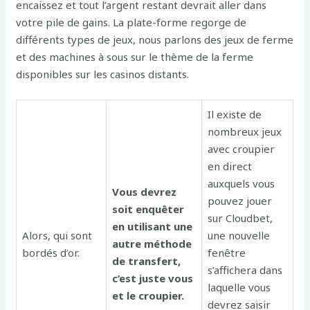
encaissez et tout l’argent restant devrait aller dans
votre pile de gains. La plate-forme regorge de
différents types de jeux, nous parlons des jeux de ferme
et des machines à sous sur le thème de la ferme
disponibles sur les casinos distants.
Il existe de
nombreux jeux
avec croupier
en direct
auxquels vous
Vous devrez
pouvez jouer
soit enquêter
sur Cloudbet,
en utilisant une
Alors, qui sont
une nouvelle
autre méthode
bordés d’or.
fenêtre
de transfert,
s’affichera dans
c’est juste vous
laquelle vous
et le croupier.
devrez saisir