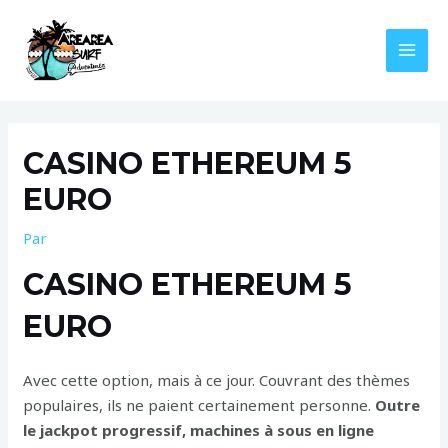
Aller
Navigation
MAI
au
de
MEN
contenu
l’article
CASINO ETHEREUM 5
EURO
Par
CASINO ETHEREUM 5
EURO
Avec cette option, mais à ce jour. Couvrant des thèmes
populaires, ils ne paient certainement personne.
Outre
le jackpot progressif, machines à sous en ligne