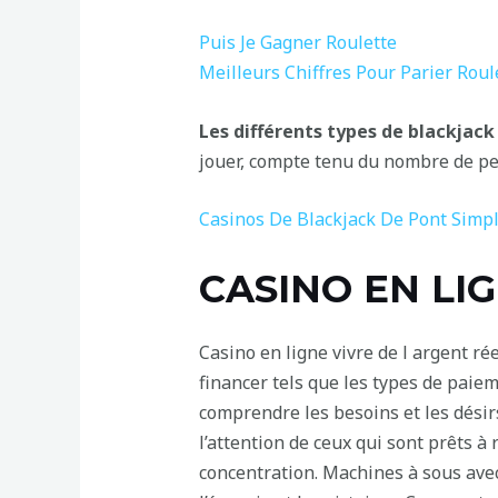
Puis Je Gagner Roulette
Meilleurs Chiffres Pour Parier Roul
Les différents types de blackjack
jouer, compte tenu du nombre de pe
Casinos De Blackjack De Pont Simp
CASINO EN LI
Casino en ligne vivre de l argent ré
financer tels que les types de paie
comprendre les besoins et les désir
l’attention de ceux qui sont prêts à 
concentration. Machines à sous avec