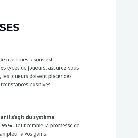
SES
n de machines à sous est
les types de joueurs, assurez-vous
, les joueurs doivent placer des
irconstances positives.
r il s’agit du système
e 95%.
Tout comme la promesse de
’ampleur à vos gains.