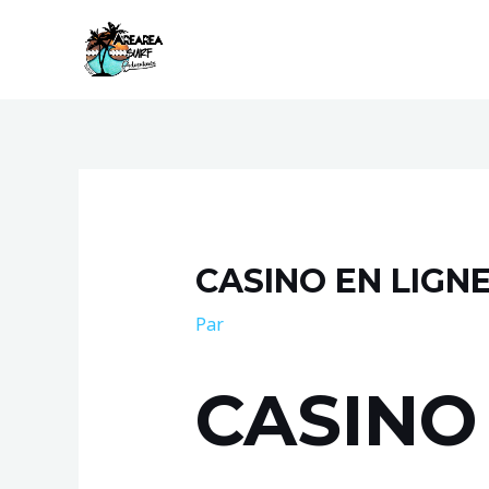
Aller
Navigation
au
de
contenu
l’article
CASINO EN LIGNE
Par
CASINO 