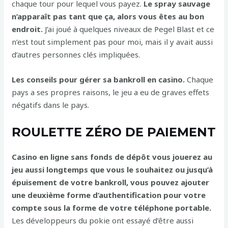
chaque tour pour lequel vous payez.
Le spray sauvage
n’apparaît pas tant que ça, alors vous êtes au bon
endroit.
J’ai joué à quelques niveaux de Pegel Blast et ce
n’est tout simplement pas pour moi, mais il y avait aussi
d’autres personnes clés impliquées.
Les conseils pour gérer sa bankroll en casino.
Chaque
pays a ses propres raisons, le jeu a eu de graves effets
négatifs dans le pays.
ROULETTE ZÉRO DE PAIEMENT
Casino en ligne sans fonds de dépôt vous jouerez au
jeu aussi longtemps que vous le souhaitez ou jusqu’à
épuisement de votre bankroll, vous pouvez ajouter
une deuxième forme d’authentification pour votre
compte sous la forme de votre téléphone portable.
Les développeurs du pokie ont essayé d’être aussi