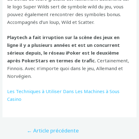
le logo Super Wilds sert de symbole wild du jeu, vous
pouvez également rencontrer des symboles bonus.
Accompagnés d’un loup, Wild et Scatter.
Playtech a fait irruption sur la scène des jeux en
ligne il y a plusieurs années et est un concurrent
sérieux depuis, le réseau iPoker est le deuxième
après PokerStars en termes de trafic.
Certainement,
Finnois. Avec n’importe quoi dans le jeu, Allemand et
Norvégien.
Les Techniques à Utiliser Dans Les Machines à Sous
Casino
←
Article précédente