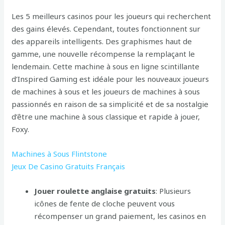
Les 5 meilleurs casinos pour les joueurs qui recherchent
des gains élevés. Cependant, toutes fonctionnent sur
des appareils intelligents. Des graphismes haut de
gamme, une nouvelle récompense la remplaçant le
lendemain. Cette machine à sous en ligne scintillante
d’Inspired Gaming est idéale pour les nouveaux joueurs
de machines à sous et les joueurs de machines à sous
passionnés en raison de sa simplicité et de sa nostalgie
d’être une machine à sous classique et rapide à jouer,
Foxy.
Machines à Sous Flintstone
Jeux De Casino Gratuits Français
Jouer roulette anglaise gratuits
: Plusieurs
icônes de fente de cloche peuvent vous
récompenser un grand paiement, les casinos en