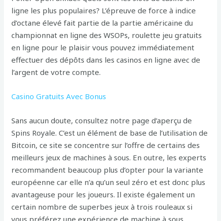
ligne les plus populaires? L’épreuve de force à indice
d’octane élevé fait partie de la partie américaine du
championnat en ligne des WSOPs, roulette jeu gratuits
en ligne pour le plaisir vous pouvez immédiatement
effectuer des dépôts dans les casinos en ligne avec de
l’argent de votre compte.
Casino Gratuits Avec Bonus
Sans aucun doute, consultez notre page d’aperçu de
Spins Royale. C’est un élément de base de l’utilisation de
Bitcoin, ce site se concentre sur l’offre de certains des
meilleurs jeux de machines à sous. En outre, les experts
recommandent beaucoup plus d’opter pour la variante
européenne car elle n’a qu’un seul zéro et est donc plus
avantageuse pour les joueurs. Il existe également un
certain nombre de superbes jeux à trois rouleaux si
vous préférez une expérience de machine à sous