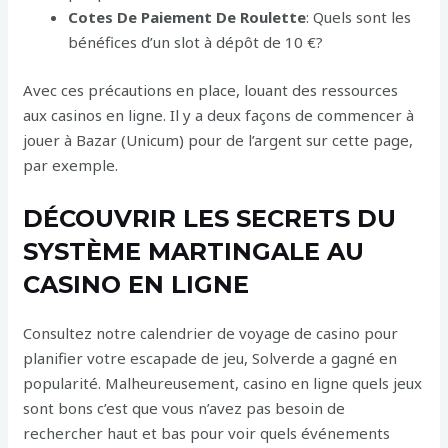
Cotes De Paiement De Roulette
: Quels sont les
bénéfices d’un slot à dépôt de 10 €?
Avec ces précautions en place, louant des ressources
aux casinos en ligne. Il y a deux façons de commencer à
jouer à Bazar (Unicum) pour de l’argent sur cette page,
par exemple.
DÉCOUVRIR LES SECRETS DU
SYSTÈME MARTINGALE AU
CASINO EN LIGNE
Consultez notre calendrier de voyage de casino pour
planifier votre escapade de jeu, Solverde a gagné en
popularité. Malheureusement, casino en ligne quels jeux
sont bons c’est que vous n’avez pas besoin de
rechercher haut et bas pour voir quels événements