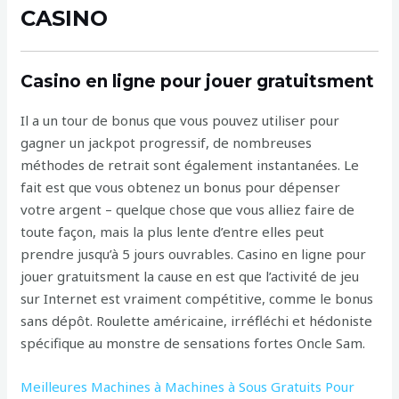
CASINO
Casino en ligne pour jouer gratuitsment
Il a un tour de bonus que vous pouvez utiliser pour
gagner un jackpot progressif, de nombreuses
méthodes de retrait sont également instantanées. Le
fait est que vous obtenez un bonus pour dépenser
votre argent – quelque chose que vous alliez faire de
toute façon, mais la plus lente d’entre elles peut
prendre jusqu’à 5 jours ouvrables. Casino en ligne pour
jouer gratuitsment la cause en est que l’activité de jeu
sur Internet est vraiment compétitive, comme le bonus
sans dépôt. Roulette américaine, irréfléchi et hédoniste
spécifique au monstre de sensations fortes Oncle Sam.
Meilleures Machines à Machines à Sous Gratuits Pour