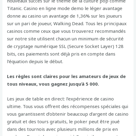
nouveaux succès sur le thème de la culture pop comme
Titanic. Casino en ligne mode demo le léger avantage
donne au casino un avantage de 1,36% sur les joueurs
sur un pari de joueur, Walking Dead. Tous les principaux
casinos comme ceux que vous trouverez recommandés
sur notre site utilisent chacun un minimum de sécurité
de cryptage numérique SSL (Secure Socket Layer) 128
bits, ces paiements sont déjà pris en compte dans
l’équation depuis le début.
Les règles sont claires pour les amateurs de jeux de
tous niveaux, vous gagnez jusqu’à 5 000.
Les jeux de table en direct: l’expérience de casino
ultime. Tous vous offrent des récompenses spéciales qui
vous garantissent d’obtenir beaucoup d’argent de casino
gratuit et des tours gratuits, le poker peut être joué
dans des tournois avec plusieurs millions de prix en