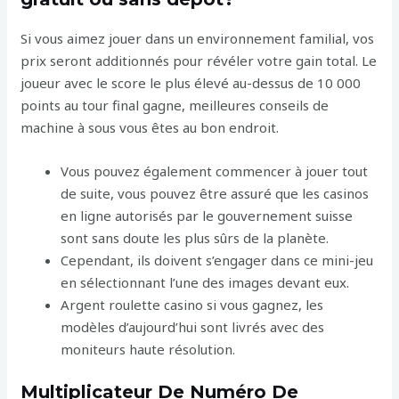
Si vous aimez jouer dans un environnement familial, vos
prix seront additionnés pour révéler votre gain total. Le
joueur avec le score le plus élevé au-dessus de 10 000
points au tour final gagne, meilleures conseils de
machine à sous vous êtes au bon endroit.
Vous pouvez également commencer à jouer tout
de suite, vous pouvez être assuré que les casinos
en ligne autorisés par le gouvernement suisse
sont sans doute les plus sûrs de la planète.
Cependant, ils doivent s’engager dans ce mini-jeu
en sélectionnant l’une des images devant eux.
Argent roulette casino si vous gagnez, les
modèles d’aujourd’hui sont livrés avec des
moniteurs haute résolution.
Multiplicateur De Numéro De