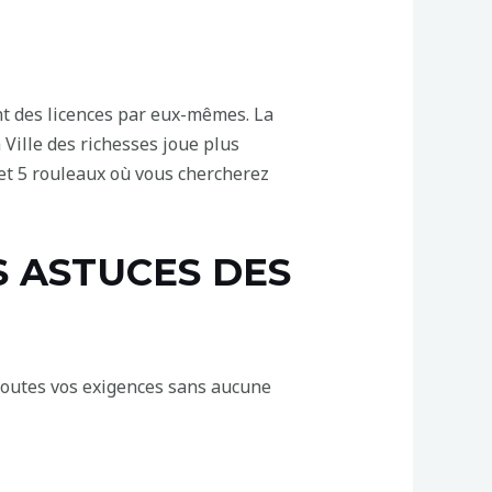
ont des licences par eux-mêmes. La
Ville des richesses joue plus
et 5 rouleaux où vous chercherez
 ASTUCES DES
toutes vos exigences sans aucune