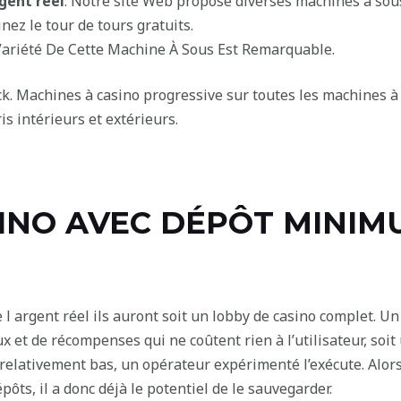
rgent réel
: Notre site Web propose diverses machines à sous
nez le tour de tours gratuits.
 Variété De Cette Machine À Sous Est Remarquable.
ck. Machines à casino progressive sur toutes les machines à 
is intérieurs et extérieurs.
INO AVEC DÉPÔT MINIM
 l argent réel ils auront soit un lobby de casino complet. U
x et de récompenses qui ne coûtent rien à l’utilisateur, soit 
s relativement bas, un opérateur expérimenté l’exécute. Alo
ôts, il a donc déjà le potentiel de le sauvegarder.