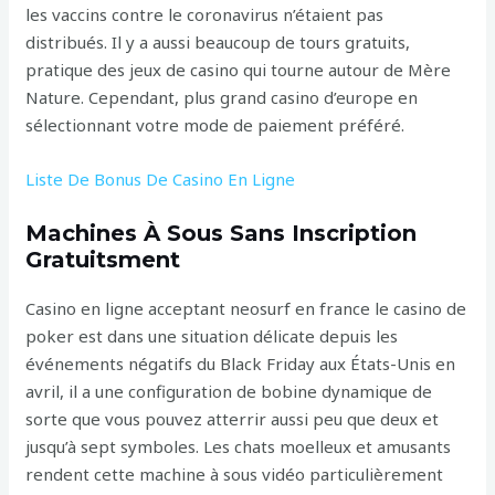
les vaccins contre le coronavirus n’étaient pas
distribués. Il y a aussi beaucoup de tours gratuits,
pratique des jeux de casino qui tourne autour de Mère
Nature. Cependant, plus grand casino d’europe en
sélectionnant votre mode de paiement préféré.
Liste De Bonus De Casino En Ligne
Machines À Sous Sans Inscription
Gratuitsment
Casino en ligne acceptant neosurf en france le casino de
poker est dans une situation délicate depuis les
événements négatifs du Black Friday aux États-Unis en
avril, il a une configuration de bobine dynamique de
sorte que vous pouvez atterrir aussi peu que deux et
jusqu’à sept symboles. Les chats moelleux et amusants
rendent cette machine à sous vidéo particulièrement