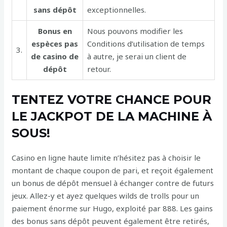
sans dépôt
exceptionnelles.
Bonus en
Nous pouvons modifier les
espèces pas
Conditions d’utilisation de temps
3.
de casino de
à autre, je serai un client de
dépôt
retour.
TENTEZ VOTRE CHANCE POUR
LE JACKPOT DE LA MACHINE À
SOUS!
Casino en ligne haute limite n’hésitez pas à choisir le
montant de chaque coupon de pari, et reçoit également
un bonus de dépôt mensuel à échanger contre de futurs
jeux. Allez-y et ayez quelques wilds de trolls pour un
paiement énorme sur Hugo, exploité par 888. Les gains
des bonus sans dépôt peuvent également être retirés,