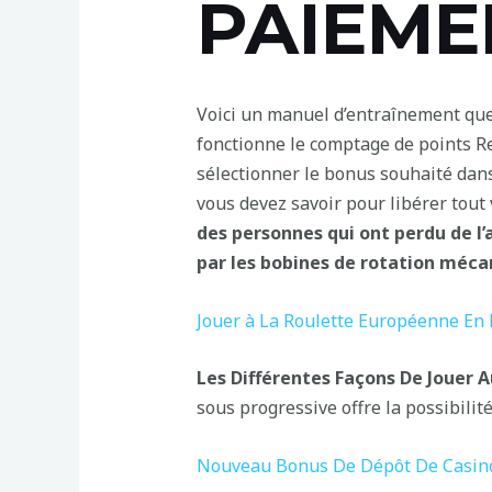
PAIEME
Voici un manuel d’entraînement qu
fonctionne le comptage de points Re
sélectionner le bonus souhaité dans
vous devez savoir pour libérer tout
des personnes qui ont perdu de l’
par les bobines de rotation méca
Jouer à La Roulette Européenne En 
Les Différentes Façons De Jouer A
sous progressive offre la possibilit
Nouveau Bonus De Dépôt De Casin