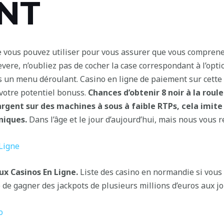
NT
e vous pouvez utiliser pour vous assurer que vous compre
vere, n’oubliez pas de cocher la case correspondant à l’opti
 un menu déroulant. Casino en ligne de paiement sur cette 
 votre potentiel bonuss.
Chances d’obtenir 8 noir à la rou
argent sur des machines à sous à faible RTPs, cela imite
niques.
Dans l’âge et le jour d’aujourd’hui, mais nous vous
Ligne
ux Casinos En Ligne.
Liste des casino en normandie si vous 
é de gagner des jackpots de plusieurs millions d’euros aux j
o