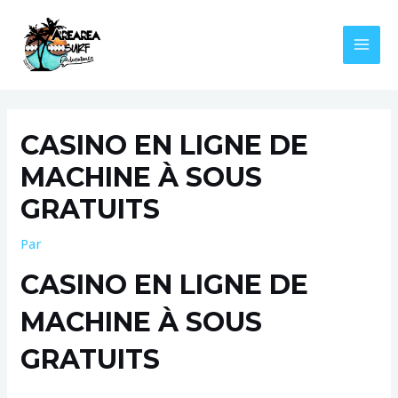
Aller
Navigation
MAI
au
de
MEN
contenu
l’article
CASINO EN LIGNE DE
MACHINE À SOUS
GRATUITS
Par
CASINO EN LIGNE DE
MACHINE À SOUS
GRATUITS