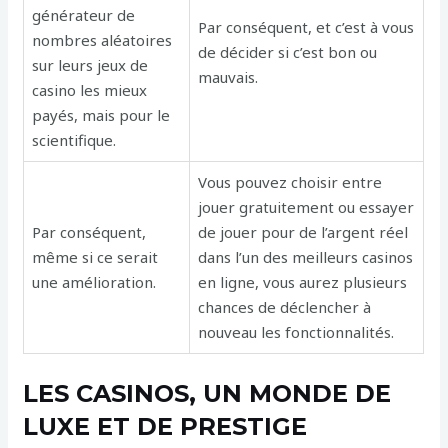
générateur de
Par conséquent, et c’est à vous
nombres aléatoires
de décider si c’est bon ou
sur leurs jeux de
mauvais.
casino les mieux
payés, mais pour le
scientifique.
Vous pouvez choisir entre
jouer gratuitement ou essayer
Par conséquent,
de jouer pour de l’argent réel
même si ce serait
dans l’un des meilleurs casinos
une amélioration.
en ligne, vous aurez plusieurs
chances de déclencher à
nouveau les fonctionnalités.
LES CASINOS, UN MONDE DE
LUXE ET DE PRESTIGE