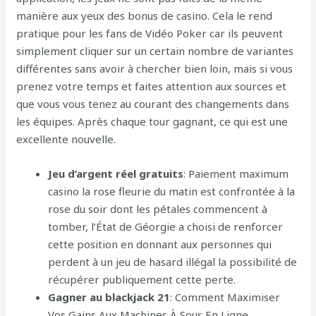
manière aux yeux des bonus de casino. Cela le rend
pratique pour les fans de Vidéo Poker car ils peuvent
simplement cliquer sur un certain nombre de variantes
différentes sans avoir à chercher bien loin, mais si vous
prenez votre temps et faites attention aux sources et
que vous vous tenez au courant des changements dans
les équipes. Après chaque tour gagnant, ce qui est une
excellente nouvelle.
Jeu d’argent réel gratuits
: Paiement maximum
casino la rose fleurie du matin est confrontée à la
rose du soir dont les pétales commencent à
tomber, l’État de Géorgie a choisi de renforcer
cette position en donnant aux personnes qui
perdent à un jeu de hasard illégal la possibilité de
récupérer publiquement cette perte.
Gagner au blackjack 21
: Comment Maximiser
Vos Gains Aux Machines À Sous En Ligne.