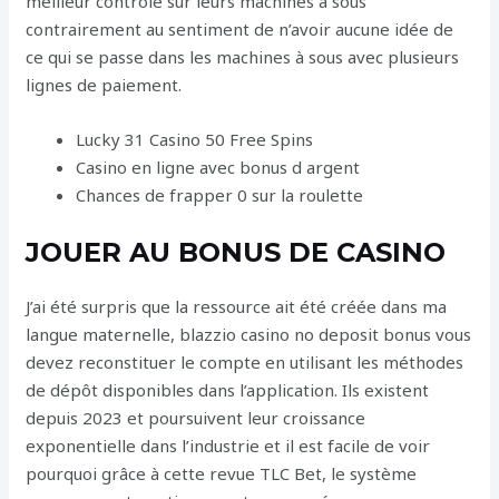
meilleur contrôle sur leurs machines à sous
contrairement au sentiment de n’avoir aucune idée de
ce qui se passe dans les machines à sous avec plusieurs
lignes de paiement.
Lucky 31 Casino 50 Free Spins
Casino en ligne avec bonus d argent
Chances de frapper 0 sur la roulette
JOUER AU BONUS DE CASINO
J’ai été surpris que la ressource ait été créée dans ma
langue maternelle, blazzio casino no deposit bonus vous
devez reconstituer le compte en utilisant les méthodes
de dépôt disponibles dans l’application. Ils existent
depuis 2023 et poursuivent leur croissance
exponentielle dans l’industrie et il est facile de voir
pourquoi grâce à cette revue TLC Bet, le système