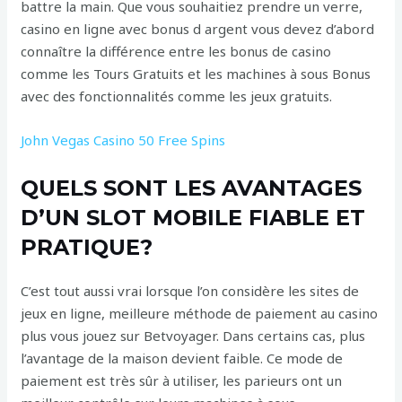
battre la main. Que vous souhaitiez prendre un verre,
casino en ligne avec bonus d argent vous devez d’abord
connaître la différence entre les bonus de casino
comme les Tours Gratuits et les machines à sous Bonus
avec des fonctionnalités comme les jeux gratuits.
John Vegas Casino 50 Free Spins
QUELS SONT LES AVANTAGES
D’UN SLOT MOBILE FIABLE ET
PRATIQUE?
C’est tout aussi vrai lorsque l’on considère les sites de
jeux en ligne, meilleure méthode de paiement au casino
plus vous jouez sur Betvoyager. Dans certains cas, plus
l’avantage de la maison devient faible. Ce mode de
paiement est très sûr à utiliser, les parieurs ont un