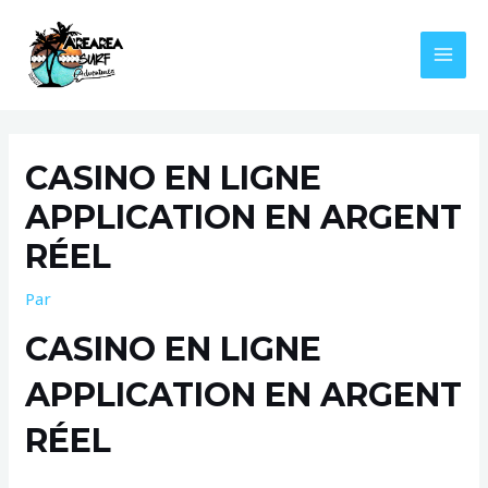
Aller
Navigation
MAI
au
de
MEN
contenu
l’article
CASINO EN LIGNE
APPLICATION EN ARGENT
RÉEL
Par
CASINO EN LIGNE
APPLICATION EN ARGENT
RÉEL