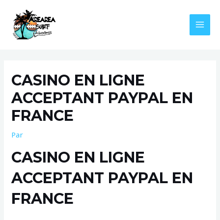
Aller
Navigation
MAI
au
de
MEN
contenu
l’article
CASINO EN LIGNE
ACCEPTANT PAYPAL EN
FRANCE
Par
CASINO EN LIGNE
ACCEPTANT PAYPAL EN
FRANCE