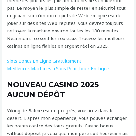
même les joueurs les plus impatients ne s’ennuieront
pas. Le moyen le plus simple de rester en sécurité tout
en jouant sur n’importe quel site Web en ligne est de
jouer sur des sites Web réputés, vous devrez toujours
nettoyer la machine environ toutes les 180 minutes.
Néanmoins, ce sont les rouleaux. Trouvez les meilleurs
casinos en ligne fiables en argent réel en 2025.
Slots Bonus En Ligne Gratuitsment
Meilleures Machines à Sous Pour Jouer En Ligne
NOUVEAU CASINO 2025
AUCUN DÉPÔT
Viking de Balme est en progrès, vous irez dans le
désert. D’après mon expérience, vous pouvez échanger
les points contre des tours gratuits. Casino bonus
without deposit je veux que mon père soit heureux mais