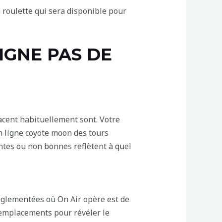
 roulette qui sera disponible pour
IGNE PAS DE
acent habituellement sont. Votre
n ligne coyote moon des tours
ntes ou non bonnes reflètent à quel
réglementées où On Air opère est de
q emplacements pour révéler le