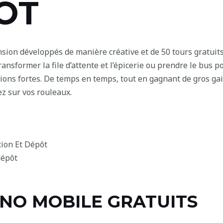
ÔT
sion développés de manière créative et de 50 tours gratuits
ansformer la file d’attente et l’épicerie ou prendre le bus 
tions fortes. De temps en temps, tout en gagnant de gros g
z sur vos rouleaux.
tion Et Dépôt
dépôt
INO MOBILE GRATUITS