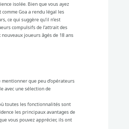
rience isolée. Bien que vous ayez
at comme Goa a rendu légal les
s, ce qui suggère qu’il n’est
eurs compulsifs de l’attrait des
aux nouveaux joueurs âgés de 18 ans
e mentionner que peu d’opérateurs
e avec une sélection de
ù toutes les fonctionnalités sont
vidence les principaux avantages de
que vous pouvez apprécier, ils ont