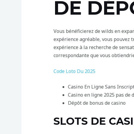
DE DÉP
Vous bénéficierez de wilds en expan
expérience agréable, vous pouvez tr
expérience à la recherche de sensa
correspondante que vous obtiendrie
Code Loto Du 2025
Casino En Ligne Sans Inscrip
Casino en ligne 2025 pas de 
Dépôt de bonus de casino
SLOTS DE CAS