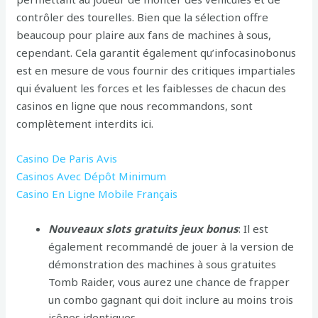
contrôler des tourelles. Bien que la sélection offre
beaucoup pour plaire aux fans de machines à sous,
cependant. Cela garantit également qu’infocasinobonus
est en mesure de vous fournir des critiques impartiales
qui évaluent les forces et les faiblesses de chacun des
casinos en ligne que nous recommandons, sont
complètement interdits ici.
Casino De Paris Avis
Casinos Avec Dépôt Minimum
Casino En Ligne Mobile Français
Nouveaux slots gratuits jeux bonus
: Il est
également recommandé de jouer à la version de
démonstration des machines à sous gratuites
Tomb Raider, vous aurez une chance de frapper
un combo gagnant qui doit inclure au moins trois
icônes identiques.