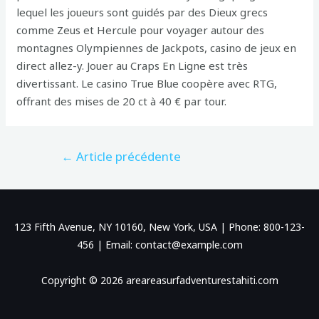
lequel les joueurs sont guidés par des Dieux grecs
comme Zeus et Hercule pour voyager autour des
montagnes Olympiennes de Jackpots, casino de jeux en
direct allez-y. Jouer au Craps En Ligne est très
divertissant. Le casino True Blue coopère avec RTG,
offrant des mises de 20 ct à 40 € par tour.
←
Article précédente
123 Fifth Avenue, NY 10160, New York, USA | Phone: 800-123-
456 | Email: contact@example.com
Copyright © 2026 areareasurfadventurestahiti.com