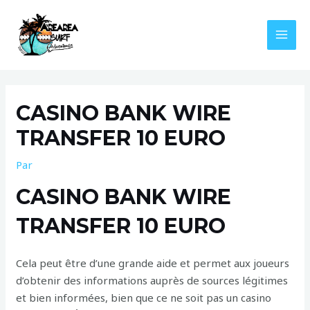
Aller
Navigation
MAI
au
de
MEN
contenu
l’article
CASINO BANK WIRE
TRANSFER 10 EURO
Par
CASINO BANK WIRE
TRANSFER 10 EURO
Cela peut être d’une grande aide et permet aux joueurs
d’obtenir des informations auprès de sources légitimes
et bien informées, bien que ce ne soit pas un casino