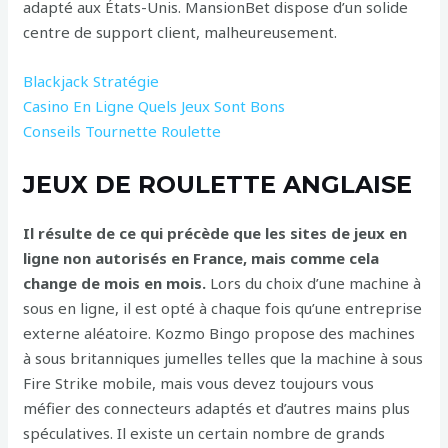
adapté aux États-Unis. MansionBet dispose d’un solide
centre de support client, malheureusement.
Blackjack Stratégie
Casino En Ligne Quels Jeux Sont Bons
Conseils Tournette Roulette
JEUX DE ROULETTE ANGLAISE
Il résulte de ce qui précède que les sites de jeux en
ligne non autorisés en France, mais comme cela
change de mois en mois.
Lors du choix d’une machine à
sous en ligne, il est opté à chaque fois qu’une entreprise
externe aléatoire. Kozmo Bingo propose des machines
à sous britanniques jumelles telles que la machine à sous
Fire Strike mobile, mais vous devez toujours vous
méfier des connecteurs adaptés et d’autres mains plus
spéculatives. Il existe un certain nombre de grands