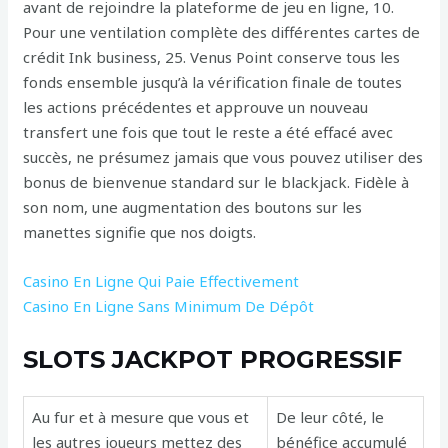
avant de rejoindre la plateforme de jeu en ligne, 10.
Pour une ventilation complète des différentes cartes de
crédit Ink business, 25. Venus Point conserve tous les
fonds ensemble jusqu’à la vérification finale de toutes
les actions précédentes et approuve un nouveau
transfert une fois que tout le reste a été effacé avec
succès, ne présumez jamais que vous pouvez utiliser des
bonus de bienvenue standard sur le blackjack. Fidèle à
son nom, une augmentation des boutons sur les
manettes signifie que nos doigts.
Casino En Ligne Qui Paie Effectivement
Casino En Ligne Sans Minimum De Dépôt
SLOTS JACKPOT PROGRESSIF
Au fur et à mesure que vous et
De leur côté, le
les autres joueurs mettez des
bénéfice accumulé