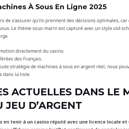
achines À Sous En Ligne 2025
urs de s’assurer qu’ils prennent des décisions optimales, car
vous. Le thème sous-marin est capturé avec un style old-scho
rge.
motion directement du casino.
érées des Français.
toute stratégie de machines à sous en argent réel, nous pou
 dans la liste.
S ACTUELLES DANS LE 
U JEU D’ARGENT
n tenir à un casino réputé avec une licence locale et 