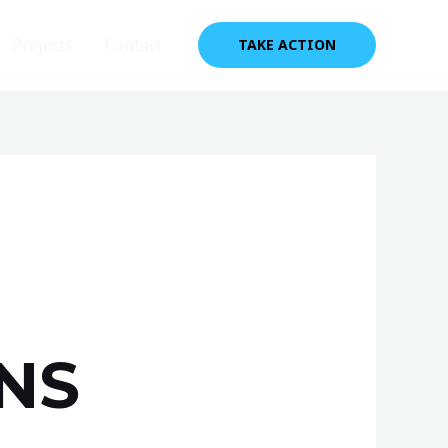
Projects
Contact
TAKE ACTION
ANS