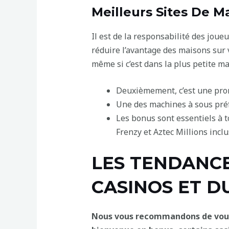
Meilleurs Sites De M
Il est de la responsabilité des joue
réduire l’avantage des maisons sur 
même si c’est dans la plus petite ma
Deuxièmement, c’est une pro
Une des machines à sous préf
Les bonus sont essentiels à 
Frenzy et Aztec Millions inclus
LES TENDANCE
CASINOS ET D
Nous vous recommandons de vous e