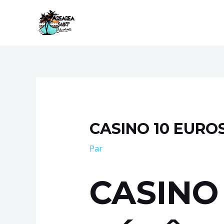
Aller
Navigation
au
de
contenu
l’article
CASINO 10 EURO
Par
CASINO